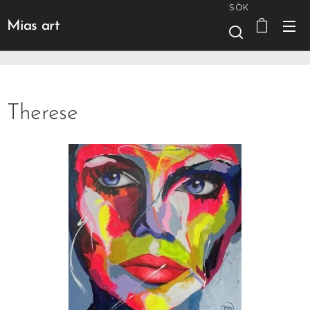
SÖK
Mias art
Therese