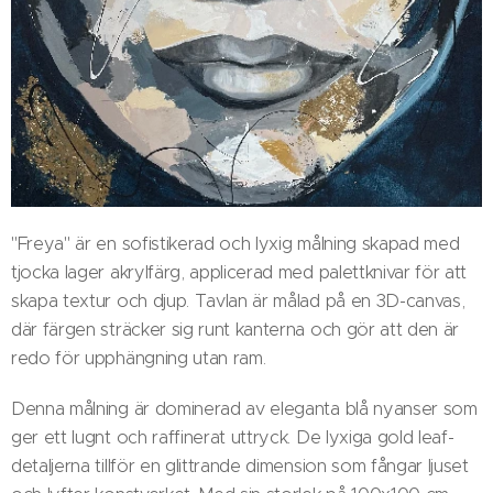
"Freya" är en sofistikerad och lyxig målning skapad med
tjocka lager akrylfärg, applicerad med palettknivar för att
skapa textur och djup. Tavlan är målad på en 3D-canvas,
där färgen sträcker sig runt kanterna och gör att den är
redo för upphängning utan ram.
Denna målning är dominerad av eleganta blå nyanser som
ger ett lugnt och raffinerat uttryck. De lyxiga gold leaf-
detaljerna tillför en glittrande dimension som fångar ljuset