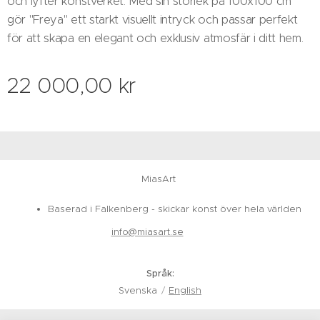
och lyfter konstverket. Med sin storlek på 100x100 cm
gör "Freya" ett starkt visuellt intryck och passar perfekt
för att skapa en elegant och exklusiv atmosfär i ditt hem.
22 000,00
kr
MiasArt
Baserad i Falkenberg - skickar konst över hela världen
info@miasart.se
Språk
Svenska
English