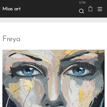
SÖK
Mias art
Freya