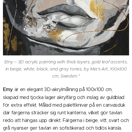
Emy – 3D acrylic painting with thick layers, gold leaf accents,
in beige, white, black, and gray tones, by Mia's Art, 100x100
cm, Sweden."
Emy
är en elegant 3D-akrylmålning på 100x100 cm,
skapad med tjocka lager akrylfärg och inslag av guldblad
för extra effekt. Målad med palettknivar på en canvasduk
där färgerna sträcker sig runt kanterna, vilket gör tavlan
redo att hängas upp direkt. Färgerna i beige, vitt, svart och
grå nyanser ger tavlan en sofistikerad och tidlös känsla,