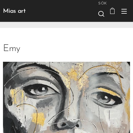
SÖK
Mias art
Emy