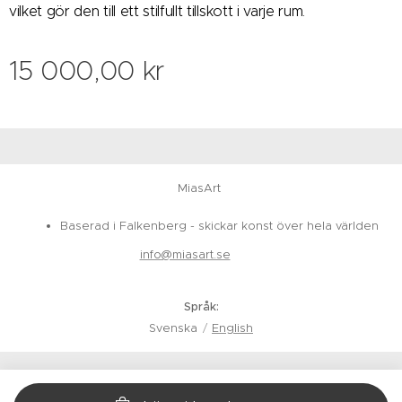
vilket gör den till ett stilfullt tillskott i varje rum.
15 000,00
kr
MiasArt
Baserad i Falkenberg - skickar konst över hela världen
info@miasart.se
Språk
Svenska
English