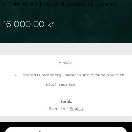
Elvira
är
ett stilfullt tillskott till alla moderna utrymmen.
16 000,00
kr
MiasArt
Baserad i Falkenberg - skickar konst över hela världen
info@miasart.se
Språk
Svenska
English