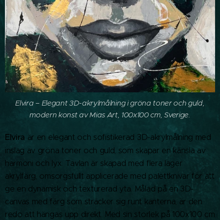
Elvira – Elegant 3D-akrylmålning i gröna toner och guld,
modern konst av Mias Art, 100x100 cm, Sverige.
Elvira
är en elegant och sofistikerad 3D-akrylmålning med
inslag av gröna toner och guld, som skapar en känsla av
harmoni och lyx. Tavlan är skapad med flera lager
akrylfärg, omsorgsfullt applicerade med palettknivar för att
ge en dynamisk och texturerad yta. Målad på en 3D-
canvas med färg som sträcker sig runt kanterna, är den
redo att hängas upp direkt. Med sin storlek på 100x100 cm