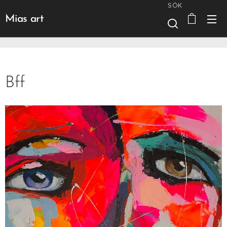
SÖK
Mias art
Bff