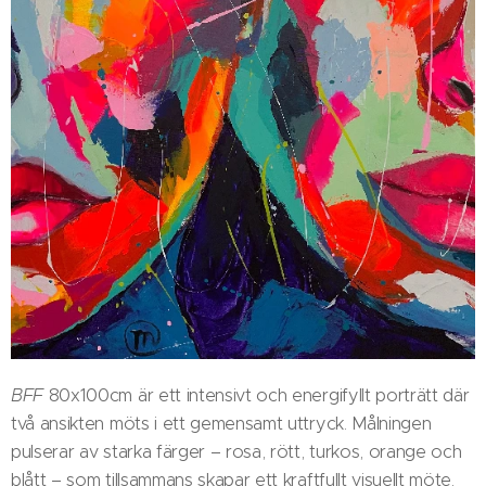
BFF
80x100cm är ett intensivt och energifyllt porträtt där
två ansikten möts i ett gemensamt uttryck. Målningen
pulserar av starka färger – rosa, rött, turkos, orange och
blått – som tillsammans skapar ett kraftfullt visuellt möte.