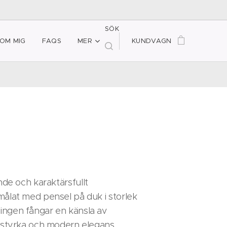
SÖK
OM MIG
FAQS
MER
KUNDVAGN
nde och karaktärsfullt
målat med pensel på duk i storlek
ingen fångar en känsla av
, styrka och modern elegans