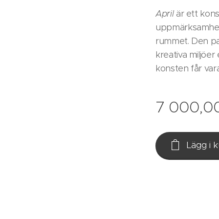
April
är ett konst
uppmärksamhet 
rummet. Den pa
kreativa miljöer
konsten får var
7 000,0
Lägg i