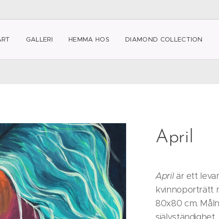
ART
GALLERI
HEMMA HOS
DIAMOND COLLECTION
April
April
är ett leva
kvinnoporträtt 
80x80 cm. Måln
självständighet