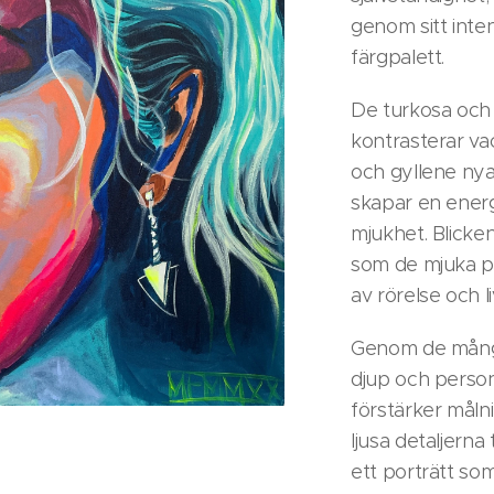
genom sitt inte
färgpalett.
De turkosa och 
kontrasterar va
och gyllene nya
skapar en energ
mjukhet. Blicken
som de mjuka p
av rörelse och li
Genom de många
djup och person
förstärker mål
ljusa detaljerna 
ett porträtt som