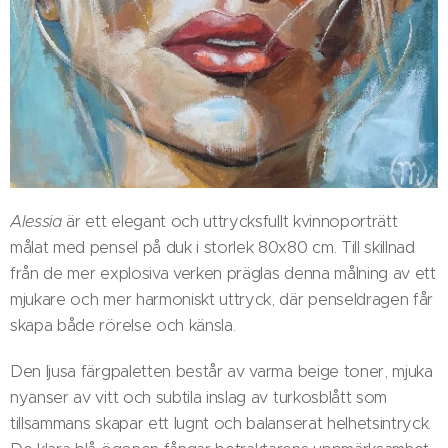
Alessia
är ett elegant och uttrycksfullt kvinnoporträtt
målat med pensel på duk i storlek 80x80 cm. Till skillnad
från de mer explosiva verken präglas denna målning av ett
mjukare och mer harmoniskt uttryck, där penseldragen får
skapa både rörelse och känsla.
Den ljusa färgpaletten består av varma beige toner, mjuka
nyanser av vitt och subtila inslag av turkosblått som
tillsammans skapar ett lugnt och balanserat helhetsintryck.