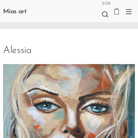
SÖK
Mias art
Alessia