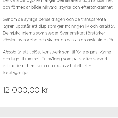
De klara blå ögonen fångar betraktarens uppmärksamhet
och förmedlar både närvaro, styrka och eftertänksamhet.
Genom de synliga penseldragen och de transparenta
lagren uppstår ett djup som ger målningen liv och karaktär.
De mjuka linjerna som sveper över ansiktet förstärker
känslan av rörelse och skapar en nästan drömsk atmosfär.
Alessia
är ett tidlöst konstverk som tillför elegans, värme
och lugn till rummet. En målning som passar lika vackert i
ett modernt hem som i en exklusiv hotell- eller
företagsmiljö.
12 000,00
kr