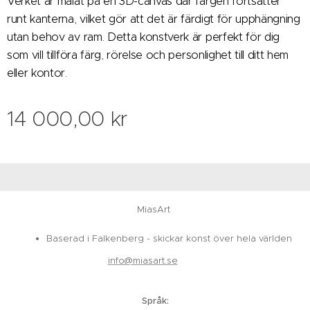
Verket är målat på en 3D-canvas där färgen fortsätter
runt kanterna, vilket gör att det är färdigt för upphängning
utan behov av ram. Detta konstverk är perfekt för dig
som vill tillföra färg, rörelse och personlighet till ditt hem
eller kontor.
14 000,00
kr
MiasArt
Baserad i Falkenberg - skickar konst över hela världen
info@miasart.se
Språk