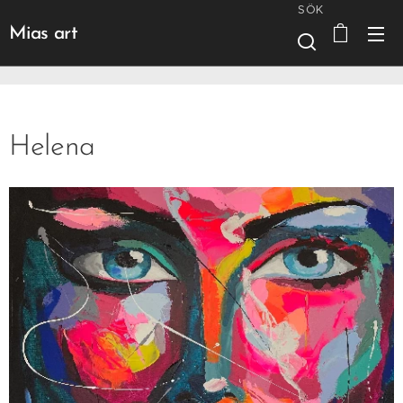
SÖK
Mias art
Helena