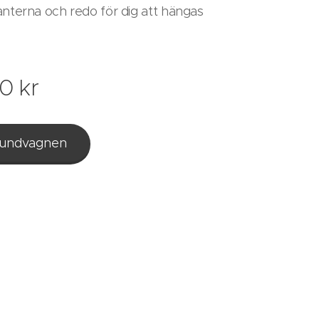
anterna och redo för dig att hängas
00
kr
 kundvagnen