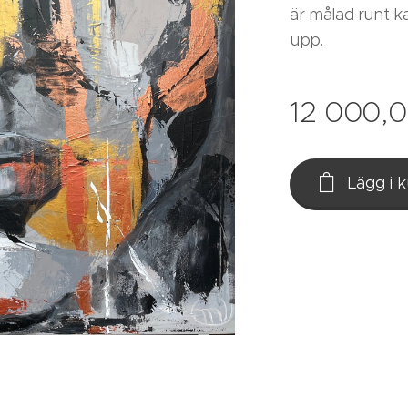
är målad runt k
upp.
12 000,
Lägg i