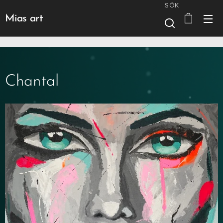
SÖK
Mias art
Chantal